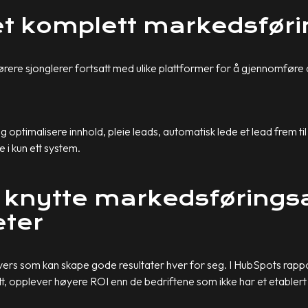
 et komplett markedsfø
førere sjonglerer fortsatt med ulike plattformer for å gjennomføre
optimalisere innhold, pleie leads, automatisk lede et lead frem til
e i kun ett system.
 knytte markedsføringsa
eter
vers som kan skape gode resultater hver for seg. I HubSpots rapp
tt, opplever høyere ROI enn de bedriftene som ikke har et etabler