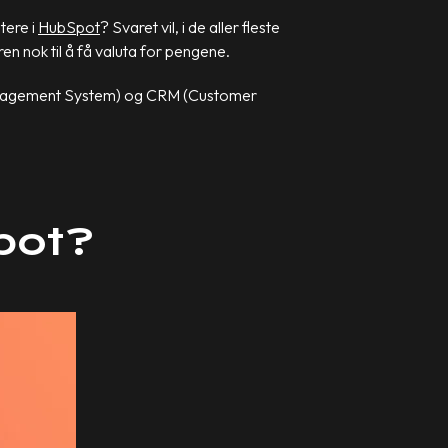
tere i
HubSpot
? Svaret vil, i de aller fleste
ren nok til å få valuta for pengene.
t Management System) og CRM (Customer
Spot?