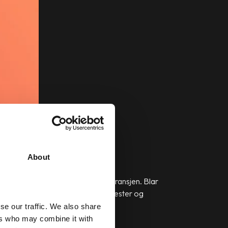
About
eknologi og i dataprogramvare-bransjen. Blar
en, konsultasjon, finansielle tjenester og
se our traffic. We also share
ers who may combine it with