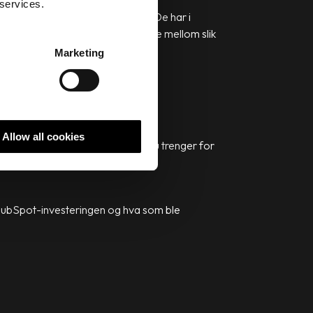
 services.
drifter innenfor ulike bransjer. De har i
rekke forskjellige pakker du kan velge mellom slik
Marketing
Allow all cookies
l enhver tid har de funksjonene du trenger for
av HubSpot-investeringen og hva som ble