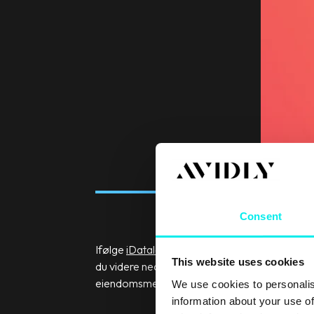
Consent
Ifølge
iDatalabs
brukes HubSpot først og frem
This website uses cookies
du videre nedover på listen, ser du derimot a
eiendomsmegling.
We use cookies to personalis
information about your use of