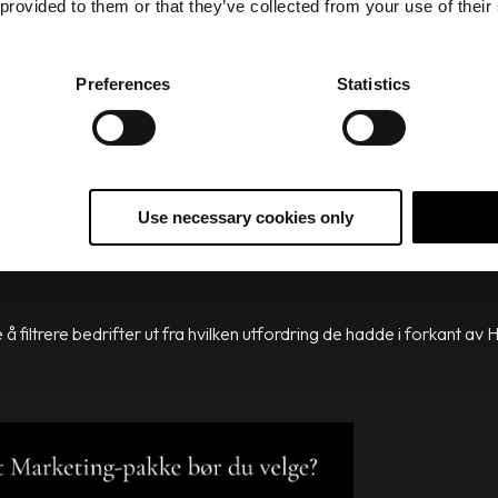
 provided to them or that they’ve collected from your use of their
sføring, salg og service, og kan derfor benyttes av mange ulike be
 not fit all” når de har utviklet sine produkter. Derfor finnes det en 
er.
Preferences
Statistics
a de inkluderer her.
Use necessary cookies only
alere opp og ned etter behov. På denne måten sørger du for at du ti
å filtrere bedrifter ut fra hvilken utfordring de hadde i forkant 