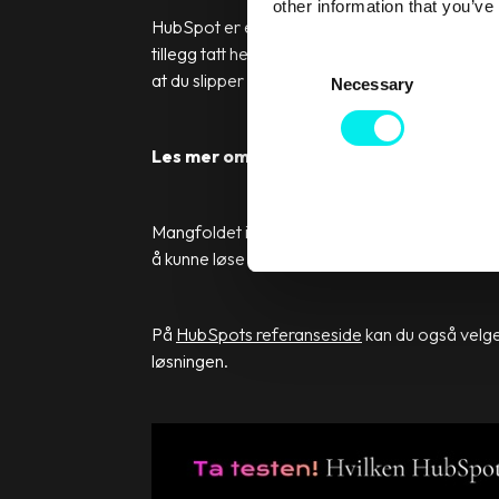
other information that you’ve
HubSpot er en komplett plattformen for marked
tillegg tatt hensyn til filosofien “one size does
C
at du slipper å investere i mer enn det du treng
Necessary
o
n
s
Les mer om de forskjellige
pakkene og hv
e
n
t
Mangfoldet i ulike versjoner lar deg enkelt sk
S
å kunne løse din bedrifts utfordringer.
e
l
e
På
HubSpots referanseside
kan du også velge 
c
løsningen.
t
i
o
n