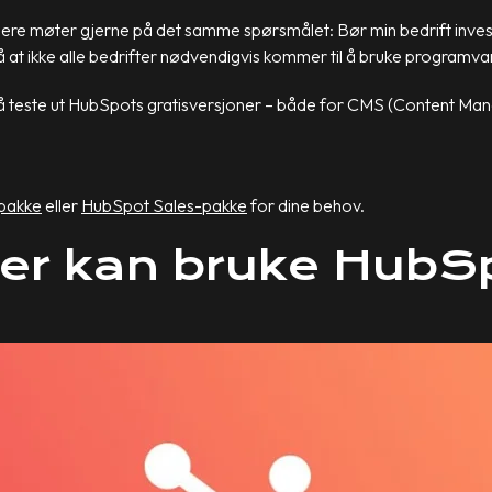
ere møter gjerne på det samme spørsmålet: Bør min bedrift inves
e på at ikke alle bedrifter nødvendigvis kommer til å bruke programva
e med å teste ut HubSpots gratisversjoner – både for CMS (Conten
pakke
eller
HubSpot Sales-pakke
for dine behov.
fter kan bruke Hub