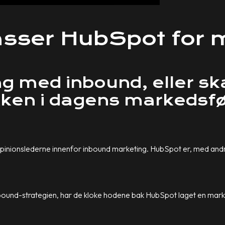
asser HubSpot for m
ang med inbound, eller s
kken i dagens markedsfø
pinionslederne innenfor inbound marketing. HubSpot er, med andr
nbound-strategien, har de kloke hodene bak HubSpot laget en marke