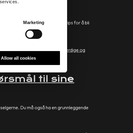
 services.
rbakk gir han oss sine tre beste tips for å bli
Marketing
en anser selgere for å være troverdige og
Allow all cookies
ørsmål til sine
ge selgerne. Du må også ha en grunnleggende