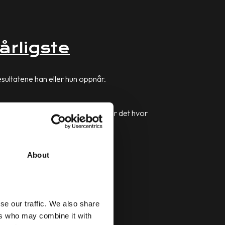
årligste
esultatene han eller hun oppnår.
er det fokusområdet deres, eller er det hvor
About
se our traffic. We also share
ers who may combine it with