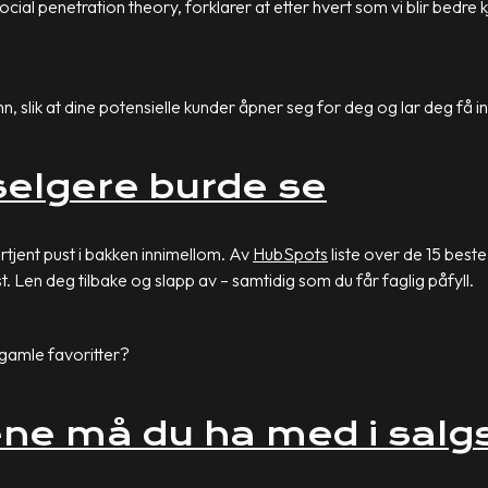
social penetration theory, forklarer at etter hvert som vi blir bedre kj
n, slik at dine potensielle kunder åpner seg for deg og lar deg få inn
 selgere burde se
rtjent pust i bakken innimellom. Av
HubSpots
liste over de 15 beste
est. Len deg tilbake og slapp av – samtidig som du får faglig påfyll.
 gamle favoritter?
ene må du ha med i salg