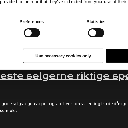
 provided to them or that they’ve collected from your use of their
or å bli en bedre selger
spesialist innenfor salgsutvikling. I dette intervjuet med Barbro Fage
Preferences
Statistics
en undersøkelse gjort av HubSpot viser at
bare 3 % av befolkning
Use necessary cookies only
 beste selgerne riktige sp
ed gode salgs-egenskaper og vite hva som skiller deg fra de dårli
 samtale.