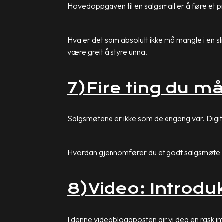
Hovedoppgaven til en salgsmail er å føre et pr
Hva er det som absolutt ikke må mangle i en sl
være greit å styre unna.
7)Fire ting du m
Salgsmøtene er ikke som de engang var. Digita
Hvordan gjennomfører du et godt salgsmøte i 
8)Video: Introdu
I denne videobloggposten gir vi deg en rask int