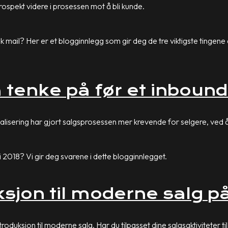
ospekt videre i prosessen mot å bli kunde.
ik mail? Her er et blogginnlegg som gir deg de tre viktigste tinge
å tenke på før et inboun
lisering har gjort salgsprosessen mer krevende for selgere, ved å
2018? Vi gir deg svarene i dette blogginnlegget.
ksjon til moderne salg p
roduksjon til moderne salg. Har du tilpasset dine salgsaktiviteter 