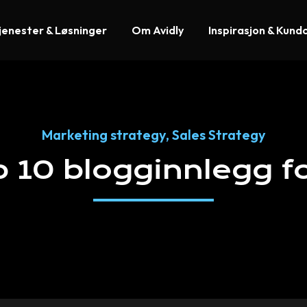
jenester & Løsninger
Om Avidly
Inspirasjon & Kund
Marketing strategy
,
Sales Strategy
p
10
blogginnlegg
f