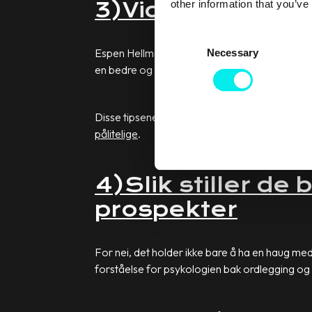
other information that you’ve
3)Video: 3 tips f
C
Espen Hellman i
Arctic Sales Development
er 
Necessary
o
en bedre og mer pålitelig selger.
n
s
e
Disse tipsene kan komme godt med, ettersom 
n
pålitelige
.
t
S
e
4)Slik stiller de
l
prospekter
e
c
t
For nei, det holder ikke bare å ha en haug m
i
forståelse for psykologien bak ordlegging og
o
n