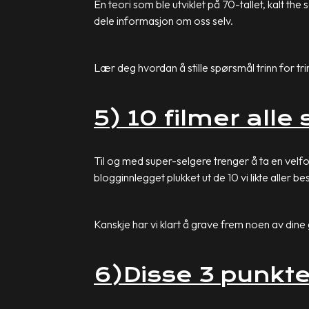
En teori som ble utviklet på 70-tallet, kalt the 
dele informasjon om oss selv.
Lær deg hvordan å stille spørsmål trinn for trin
5) 10 filmer alle
Til og med super-selgere trenger å ta en velfo
blogginnlegget plukket ut de 10 vi likte aller b
Kanskje har vi klart å grave frem noen av dine
6)Disse 3 punkt