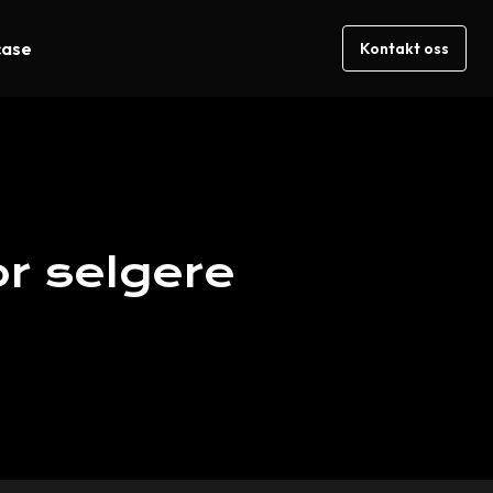
case
Kontakt oss
or
selgere