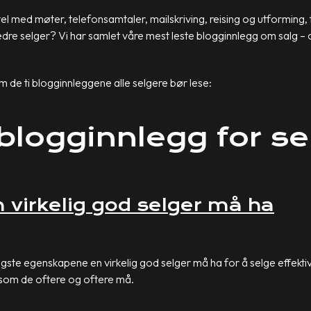
 med møter, telefonsamtaler, mailskriving, reising og utforming, fi
bedre selger? Vi har samlet våre mest leste blogginnlegg om salg
de ti blogginnleggene alle selgere bør lese:
blogginnlegg for se
 virkelig god selger må ha
ktigste egenskapene en virkelig god selger må ha for å selge effekt
som de oftere og oftere må.