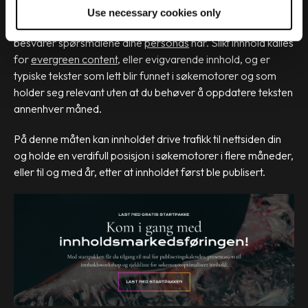
o
Det viktigste er derfor at du bygger opp en solid
Use necessary cookies only
n
innholdsbank med innhold som holder seg relevant og som
besvarer spørsmålene dine
personas
har. Slikt innhold kalles
for
evergreen content
, eller evigvarende innhold, og er
typiske tekster som lett blir funnet i søkemotorer og som
holder seg relevant uten at du behøver å oppdatere teksten
annenhver måned.
På denne måten kan innholdet drive trafikk til nettsiden din
og holde en verdifull posisjon i søkemotorer i flere måneder,
eller til og med år, etter at innholdet først ble publisert.