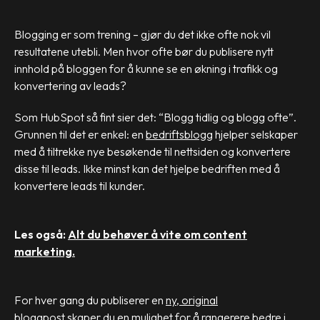
Blogging er som trening – gjør du det ikke ofte nok vil
resultatene utebli. Men hvor ofte bør du publisere nytt
innhold på bloggen for å kunne se en økning i trafikk og
konvertering av leads?
Som HubSpot så fint sier det: “Blogg tidlig og blogg ofte”.
Grunnen til det er enkel: en
bedriftsblogg
hjelper selskaper
med å tiltrekke nye besøkende til nettsiden og konvertere
disse til leads. Ikke minst kan det hjelpe bedriften med å
konvertere leads til kunder.
Les også:
Alt du behøver å vite om content
marketing.
For hver gang du publiserer en
ny, original
bloggpost
skaper du en mulighet for å rangerere bedre i