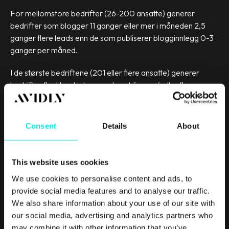
For mellomstore bedrifter (26-200 ansatte) generer
bedrifter som blogger 11 ganger eller mer i måneden 2,5
ganger flere leads enn de som publiserer blogginnlegg 0-3
ganger per måned.
I de største bedriftene (201 eller flere ansatte) generer
bedrifter flest leads dersom de publiserer 6 eller flere
blogginnlegg i måneden. De som publiserer 6 eller flere
generer i gjennomsnitt 1,75 flere leads enn de som publiserer
0-5 bloggposter i måneden.
Consent
Details
About
This website uses cookies
We use cookies to personalise content and ads, to
provide social media features and to analyse our traffic.
We also share information about your use of our site with
our social media, advertising and analytics partners who
may combine it with other information that you’ve