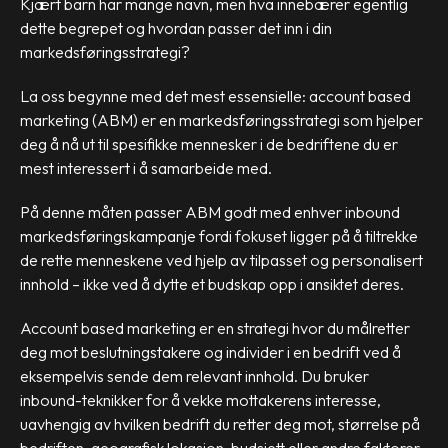
Kjært barn har mange navn, men hva innebærer egentlig
dette begrepet og hvordan passer det inn i din
markedsføringsstrategi?
La oss begynne med det mest essensielle: account based
marketing (ABM) er en markedsføringsstrategi som hjelper
deg å nå ut til spesifikke mennesker i de bedriftene du er
mest interessert i å samarbeide med.
På denne måten passer ABM godt med enhver inbound
markedsføringskampanje fordi fokuset ligger på å tiltrekke
de rette menneskene ved hjelp av tilpasset og personalisert
innhold – ikke ved å dytte et budskap opp i ansiktet deres.
Account based marketing er en strategi hvor du målretter
deg mot beslutningstakere og individer i en bedrift ved å
eksempelvis sende dem relevant innhold. Du bruker
inbound-teknikker for å vekke mottakerens interesse,
uavhengig av hvilken bedrift du retter deg mot, størrelse på