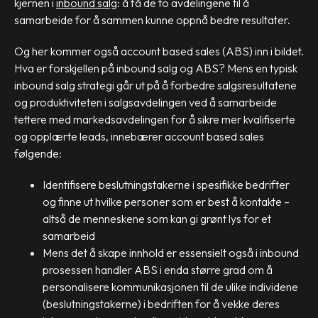
kjernen i
inbound salg
: å få de to avdelingene til å
samarbeide for å sammen kunne oppnå bedre resultater.
Og her kommer også account based sales (ABS) inn i bildet.
Hva er forskjellen på inbound salg og ABS? Mens en typisk
inbound salg strategi går ut på å forbedre salgsresultatene
og produktiviteten i salgsavdelingen ved å samarbeide
tettere med markedsavdelingen for å sikre mer kvalifiserte
og opplærte leads, innebærer account based sales
følgende:
Identifisere beslutningstakerne i spesifikke bedrifter
og finne ut hvilke personer som er best å kontakte –
altså de menneskene som kan gi grønt lys for et
samarbeid
Mens det å skape innhold er essensielt også i inbound
prosessen handler ABS i enda større grad om å
personalisere kommunikasjonen til de ulike individene
(beslutningstakerne) i bedriften for å vekke deres