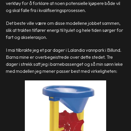
verktøy for å forklare at noen potensielle kjøpere både vil
og skal falle fra i kvalifiseringsprosessen.
Det beste ville være om disse modellene jobbet sammen,
slik at trakten tilfører energi til hjulet og hele tiden sørger for
fart og akselerasjon.
I mai tilbrakte jeg et par dager i Lalandia vannpark i Billund.
Barna mine er overbegeistrede over dette stedet. Tre
dager i strekk satt jeg i barnebassenget og så min sønn leke
med modellen jeg mener passer best med virkeligheten: