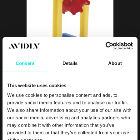
Consent
Details
About
This website uses cookies
Ved å hele tiden helle på vann i toppen av en trakt, passer en
på at hjulet under holdes i gang. Det gir et bilde av at trakten
We use cookies to personalise content and ads, to
i toppen faktisk fører leads ned til hjulet, som ved hjelp av
provide social media features and to analyse our traffic.
sentrifugerings-kraften holder seg i gang. Kunsten består
We also share information about your use of our site with
derfra i å ikke miste for mange, slik at hjulet kan holde seg i
our social media, advertising and analytics partners who
rotasjon lenger.
may combine it with other information that you’ve
provided to them or that they’ve collected from your use