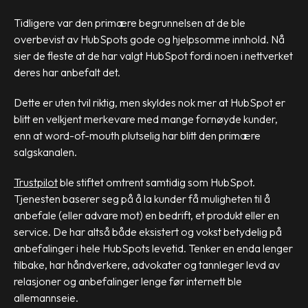
Tidligere var den primære begrunnelsen at de ble
overbevist av HubSpots gode og hjelpsomme innhold. Nå
sier de fleste at de har valgt HubSpot fordi noen i nettverket
deres har anbefalt det.
Dette er uten tvil riktig, men skyldes nok mer at HubSpot er
blitt en velkjent merkevare med mange fornøyde kunder,
enn at word-of-mouth plutselig har blitt den primære
salgskanalen.
Trustpilot
ble stiftet omtrent samtidig som HubSpot.
Tjenesten baserer seg på å la kunder få muligheten til å
anbefale (eller advare mot) en bedrift, et produkt eller en
service. De har altså både eksistert og vokst betydelig på
anbefalinger i hele HubSpots levetid. Tenker en enda lenger
tilbake, har håndverkere, advokater og tannleger levd av
relasjoner og anbefalinger lenge før internett ble
allemannseie.