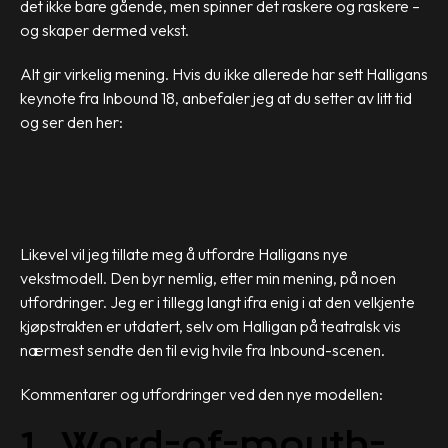
det ikke bare gående, men spinner det raskere og raskere –
og skaper dermed vekst.
Alt gir virkelig mening. Hvis du ikke allerede har sett Halligans
keynote fra Inbound 18, anbefaler jeg at du setter av litt tid
og ser den her:
Likevel vil jeg tillate meg å utfordre Halligans nye
vekstmodell. Den byr nemlig, etter min mening, på noen
utfordringer. Jeg er i tillegg langt ifra enig i at den velkjente
kjøpstrakten er utdatert, selv om Halligan på teatralsk vis
nærmest sendte den til evig hvile fra Inbound-scenen.
Kommentarer og utfordringer ved den nye modellen:
1. Word-of-mouth-