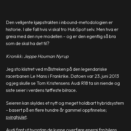
Den velkjente kjøpstrakten i inbound-metodologien er
historie. I alle fall hvis vi skal tro HubSpot selv. Men hva er
greia med den nye modellen – og er den egentlig så bra
som de skal ha det til?
Kronikk: Jeppe Houman Nyrup
Jeg sto klistret ved målstreken på den legendariske
racerbanen Le Mans i Frankrike. Datoen var 23. juni 2013
og jeg skulle se Tom Kristensens Audi R18 ta sin niende og
siste seier i verdens tøffeste bilrace.
Seieren kan skyldes et nytt og meget holdbart hybridsystem
– basert på en flere hundre år gammel oppfinnelse;
svinghjulet
.
Audi fant ut hvordan de kunne overføre energi fra bilens