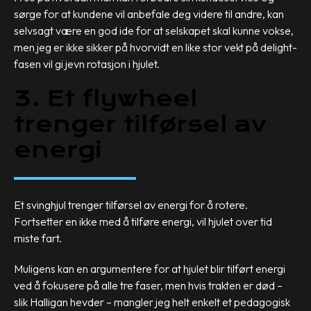
sørge for at kundene vil anbefale deg videre til andre, kan
selvsagt være en god ide for at selskapet skal kunne vokse,
men jeg er ikke sikker på hvorvidt en like stor vekt på delight-
fasen vil gi jevn rotasjon i hjulet.
3. Et flywheel
trenger tilførsel av
energi
Et svinghjul trenger tilførsel av energi for å rotere.
Fortsetter en ikke med å tilføre energi, vil hjulet over tid
miste fart.
Muligens kan en argumentere for at hjulet blir tilført energi
ved å fokusere på alle tre faser, men hvis trakten er død –
slik Halligan hevder – mangler jeg helt enkelt et pedagogisk