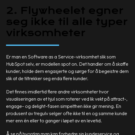
2. Flywheelet egner
seg ikke til alle typer
virksomheter
Er man en Software as a Service-virksomhet slik som
HubSpot selv, er modellen spot on. Det handler om å skaffe
kunder, holde dem engasjerte og sørge for å begeistre dem
slik at de tiltrekker seg enda flere kunder.
Det finnes imidlertid flere andre virksomheter hvor
visualiseringen av et hjul som roterer ved lik vekt på attract-,
engage- og delight-fasen simpelthen ikke gir mening. En
produsent av tregulv selger ofte ikke til en og samme kunde
mer enn én eller to ganger i løpet av en levetid.
Å se på hvordan man kan forbedre sin kundeservice og