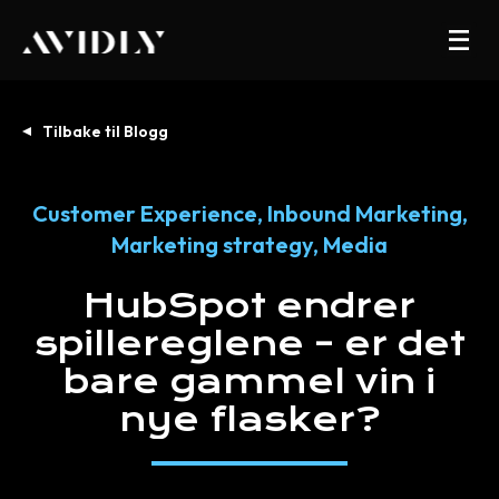
Tilbake til Blogg
Customer Experience
,
Inbound Marketing
,
Marketing strategy
,
Media
HubSpot
endrer
spillereglene
–
er
det
bare
gammel
vin
i
nye
flasker?