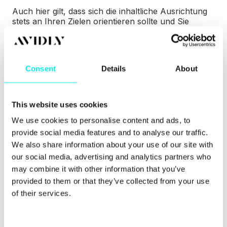
Auch hier gilt, dass sich die inhaltliche Ausrichtung
stets an Ihren Zielen orientieren sollte und Sie
mehrere Optionen auswählen können, damit Sie
eine interessante Mischung aus verschiedenen
Inhalten anbieten können.
Consent
Details
About
3. Die Qualität der Inhalte festlegen
This website uses cookies
Egal, ob Podcast, Video oder Blogartikel: Neben
We use cookies to personalise content and ads, to
dem Inhalt sollte auch die Qualität festgelegt werden.
provide social media features and to analyse our traffic.
In diesem Fall ist mit Qualität nicht die des Inhalts an
We also share information about your use of our site with
sich gemeint, sondern die Länge beziehungsweise
our social media, advertising and analytics partners who
Ausführlichkeit, mit welcher der Inhalt präsentiert
wird. Die Qualität wird in folgende Kategorien
may combine it with other information that you’ve
unterteilt:
provided to them or that they’ve collected from your use
of their services.
Quality Content (Textbeiträge bis 1.000 Wörter):
Löst ein bestimmtes Problem.