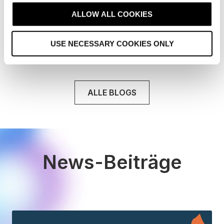
Beim Brand Marketing geht es darum, für Ihr
t
ALLOW ALL COOKIES
Unternehmen eine individuelle Marke .
i
o
Weiterlesen
USE NECESSARY COOKIES ONLY
n
ALLE BLOGS
News-Beiträge