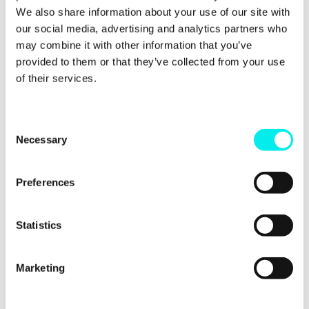
Marken? Weil Sie damit gewisse Di.
We also share information about your use of our site with
our social media, advertising and analytics partners who
Weiterlesen
may combine it with other information that you’ve
provided to them or that they’ve collected from your use
of their services.
C
Necessary
o
n
s
Preferences
e
n
t
Statistics
S
Inbound Marketing
e
Marketing
Erfolgreiches Brand Marketing:
l
e
Strategien und Tipps
c