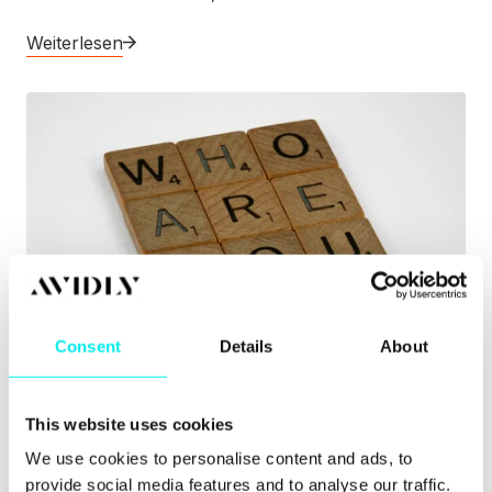
Weiterlesen
Consent
Details
About
Inbound Marketing
Markenidentität: Der Kompass Ihres
This website uses cookies
Unternehmenserfolgs
We use cookies to personalise content and ads, to
provide social media features and to analyse our traffic.
Warum mögen und kaufen Sie bevorzugt bestimmte