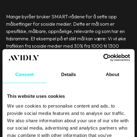
Mange byråer bruker SMART-rådene for å sette opp
målsettinger for sosiale medier. Dette er mål som er
spesifikke, målbare, oppnåelige, relevante og som har en
tidsramme. Et eksempel på et slikt mål kan være: Vi vil øke
trafikken fra sosiale medier med 30% fra 1000 til 1300
besøk innen 31.12.2019.
Når dette er på plass vil en ekspert bidra til å analysere og
Consent
Details
About
rapportere på disse nøkkeltallene og stilles ansvarlig for å
nå disse målene. En ekspert vil kunne hjelpe selskapet
tilbake på riktig spor dersom du ikke når de målene du har
This website uses cookies
satt seg.
We use cookies to personalise content and ads, to
provide social media features and to analyse our traffic.
5) Sosiale medier blir en
We also share information about your use of our site with
del av en større satsning
our social media, advertising and analytics partners who
may combine it with other information that you’ve