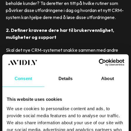
beholde kunder? Ta deretter en titt på hvilke rutiner som
påvirker disse utfordringene i dag og hvordan et nytt CRM-
system kan hjelpe dere med å løse disse utfordringene.
2. Definer kravene dere har til brukervennlighet,
muligheter og support
Skal det nye CRM-systemet snakke sammen med andre
systemer dere allerede har, som eksempelvis et CMS
(content management system) – eller kanskje dagens
CRM?
Consent
Details
About
Er dere på utkikk etter et CRM med mange muligheter, og
som kan kombinere markedsføring, salg og prosjektstyring?
Hvor enkelt må det være å bruke? Snakk med de som skal
This website uses cookies
bruke systemet og definer de viktigste kravene dere har.
We use cookies to personalise content and ads, to
provide social media features and to analyse our traffic.
3. Sammenlign ulike systemer basert på behovene
We also share information about your use of our site with
det skal løse – ikke hvor mange funksjoner hvert
our social media, advertising and analytics partners who