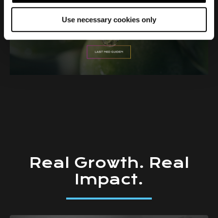
o
Use necessary cookies only
n
Real
Growth.
Real
Impact.