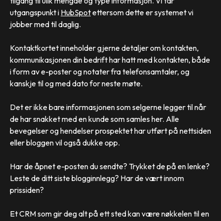
tilgang til ulik mengde og type informasjon. Vi tar
utgangspunkt i
HubSpot
ettersom dette er systemet vi
jobber med til daglig.
Kontaktkortet inneholder gjerne detaljer om kontakten,
kommunikasjonen din bedrift har hatt med kontakten, både
i form av e-poster og notater fra telefonsamtaler, og
kanskje til og med dato for neste møte.
Det er ikke bare informasjonen som selgerne legger til når
de har snakket med en kunde som samles her. Alle
bevegelser og hendelser prospektet har utført på nettsiden
eller bloggen vil også dukke opp.
Har de åpnet e-posten du sendte? Trykket de på en lenke?
Leste de ditt siste blogginnlegg? Har de vært innom
prissiden?
Et CRM som gir deg alt på ett sted kan være nøkkelen til en