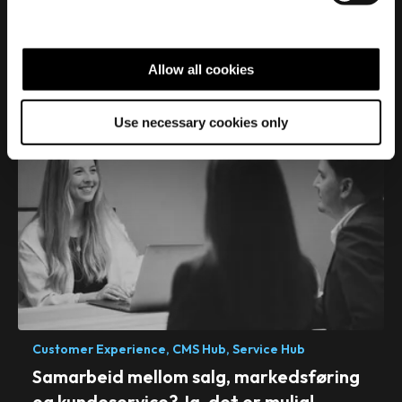
Real
Growth.
Real
e
c
Impact.
t
Allow all cookies
i
o
Use necessary cookies only
n
Customer Experience,
CMS Hub,
Service Hub
Samarbeid mellom salg, markedsføring
og kundeservice? Ja, det er mulig!