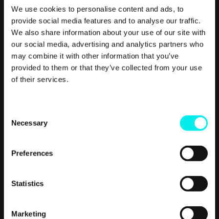
Helt til slutt kan du også bruke video til å fortelle inspirerende
We use cookies to personalise content and ads, to
historier der produktet ditt er sentralt. Vi håper at denne
provide social media features and to analyse our traffic.
bloggposten har vært inspirerende og at du er klar for å
We also share information about your use of our site with
plukke opp kameraet og begynne å si budskapet ditt med
our social media, advertising and analytics partners who
video.
may combine it with other information that you’ve
provided to them or that they’ve collected from your use
of their services.
C
Necessary
o
n
s
Preferences
e
n
t
Statistics
S
e
Marketing
l