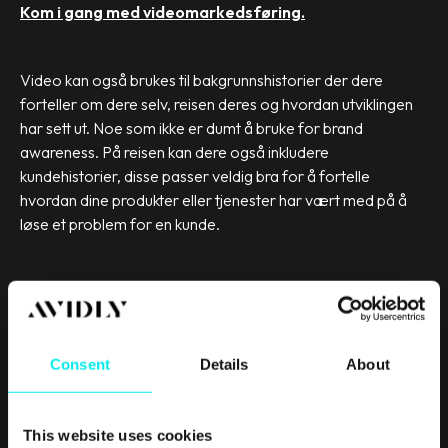
Kom i gang med videomarkedsføring.
Video kan også brukes til bakgrunnshistorier der dere
forteller om dere selv, reisen deres og hvordan utviklingen
har sett ut. Noe som ikke er dumt å bruke for brand
awareness. På reisen kan dere også inkludere
kundehistorier, disse passer veldig bra for å fortelle
hvordan dine produkter eller tjenester har vært med på å
løse et problem for en kunde.
Video med kundehistorier kan også lages som helt egne
videoer - men husk da at fokuset skal ligge på hvilken verdi
du har skapt for kunden din. Dette er ikke en skrytevideo der
budskapet er «se så flinke vi er som har gjort eller fått til
Consent
Details
About
dette og dette»
This website uses cookies