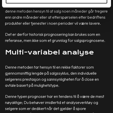
Selv om du kan legge til historisk vekst i beregningen, tar ikke
denne metoden hensyn til at salg noen måneder går tregere
enn andre måneder eller at etterspørselen etter bedriftens
produkter eller tjenester i noen perioder vil være lavere.
Det er derfor historisk prognosering kan brukes som en
referanse, men ikke som et grunnlag for salgsprognosene.
Multi-variabel analyse
Denne metoden tar hensyn til en rekke faktorer som
gjennomsnittlig lengde på salgssyklus,
den individuelle
selgerens prestasjon og sannsynligheten for å close en
avtale basert på mulighetstype.
Denne typen prognoser har en tendens til å være de mest
nøyaktige; Du behøver imidlertid et analyseverktøy og
selgere som er dedikert når det gjelder å spore