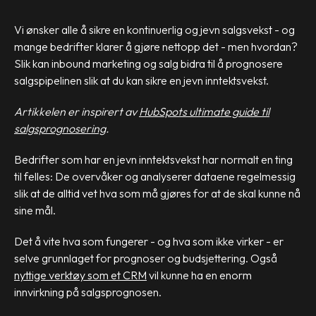
Vi ønsker alle å sikre en kontinuerlig og jevn salgsvekst - og
mange bedrifter klarer å gjøre nettopp det - men hvordan?
Slik kan inbound marketing og salg bidra til å prognosere
salgspipelinen slik at du kan sikre en jevn inntektsvekst.
Artikkelen er inspirert av
HubSpots ultimate guide til
salgsprognosering
.
Bedrifter som har en jevn inntektsvekst har normalt en ting
til felles: De overvåker og analyserer dataene regelmessig
slik at de alltid vet hva som må gjøres for at de skal kunne nå
sine mål.
Det å vite hva som fungerer - og hva som ikke virker - er
selve grunnlaget for prognoser og budsjettering. Også
nyttige verktøy som et CRM
vil kunne ha en enorm
innvirkning på salgsprognosen.