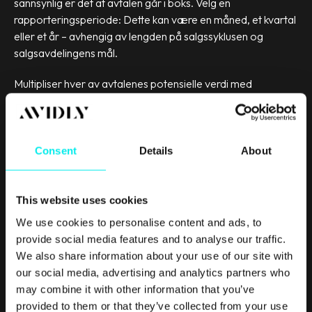
sannsynlig er det at avtalen går i boks. Velg en
rapporteringsperiode: Dette kan være en måned, et kvartal
eller et år – avhengig av lengden på salgssyklusen og
salgsavdelingens mål.
Multipliser hver av avtalenes potensielle verdi med
sannsynligheten for at den vil closes. Dersom et $1,000
salg (omtrent 8,100 NOK) har 40% sannsynlighet for å
signeres, vil det forventede beløpet da bli $600 (omtrent
4,900 NOK).
Consent
Details
About
Gjør du dette for hver mulige avtale i pipelinen, kan du legge
sammen totalen og få den samlede prognosen.
This website uses cookies
We use cookies to personalise content and ads, to
Dette er en relativt enkel måte å skape en salgsprognose
provide social media features and to analyse our traffic.
på; Resultatene er imidlertid ofte unøyaktige, og du må
We also share information about your use of our site with
stole på at selgerne kontinuerlig rydder opp pipelinen for at
our social media, advertising and analytics partners who
prognosen skal bli riktig.
may combine it with other information that you’ve
provided to them or that they’ve collected from your use
Intuitiv prognosering