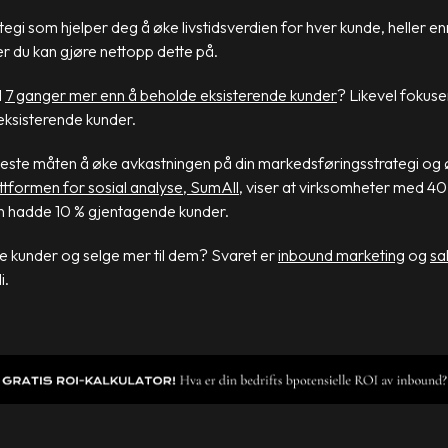
ategi som hjelper deg å øke livstidsverdien for hver kunde, heller e
r du kan gjøre nettopp dette på.
l
7 ganger mer enn å beholde eksisterende kunder
? Likevel fokus
ksisterende kunder.
n beste måten å øke avkastningen på din markedsføringsstrategi og 
ttformen for sosial analyse, SumAll
, viser at virksomheter med 4
un hadde 10 % gjentagende kunder.
de kunder og selge mer til dem? Svaret er
inbound marketing
og
sa
i.