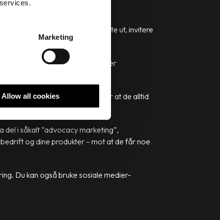
 services.
illegg du vil anbefale dem å teste ut, invitere
Marketing
 dem om konkrete
innholdsideer
eller
klusiv informasjon og sørge for at de alltid
Allow all cookies
ta del i såkalt “advocacy marketing”,
n bedrift og dine produkter – mot at de får noe
ring. Du kan også bruke sosiale medier-