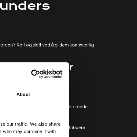
kunders
rdan? Rett og slett ved å gi dem kontinuerlig
terende kunder
About
 at bedrifter ikke glemmer sine eksisterende
se our traffic. We also share
ler leads. Det er flere måter å distribuere
ers who may combine it with