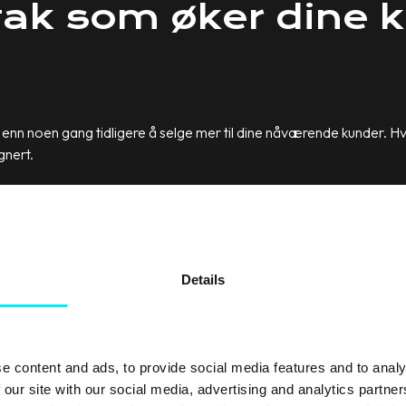
ltak som øker dine 
enn noen gang tidligere å selge mer til dine nåværende kunder. Hvo
ignert.
”-innhold til dine eksis
Details
und-metodikken finnes: “Delight”-fasen. Denne fasen er ment å sikre
e content and ads, to provide social media features and to analy
å
skape innhold som er verdifullt for dine kunder
– ikke prospekter el
 our site with our social media, advertising and analytics partn
men her er noen av de mest verdifulle: