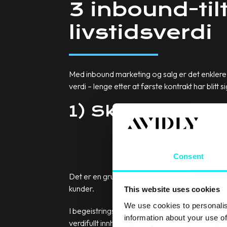
3 inbound-ti
livstidsverdi
Med inbound marketing og salg er det enklere 
verdi – lenge etter at første kontrakt har blitt s
1) Skap “delight
Consent
Det er en grunn til at det siste trinnet i inbo
kunder.
This website uses cookies
We use cookies to personalis
I begeistringsfasen bør din bedrift ta sikte på 
information about your use of
verdifullt innhold til eksisterende kunder på, 