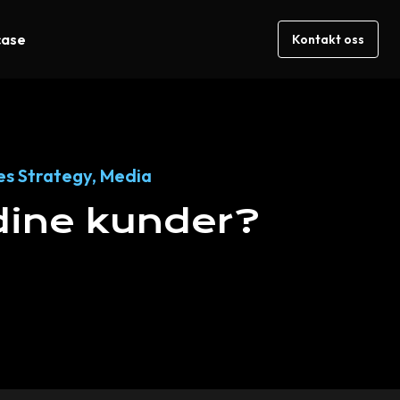
case
Kontakt oss
es Strategy
,
Media
dine
kunder?