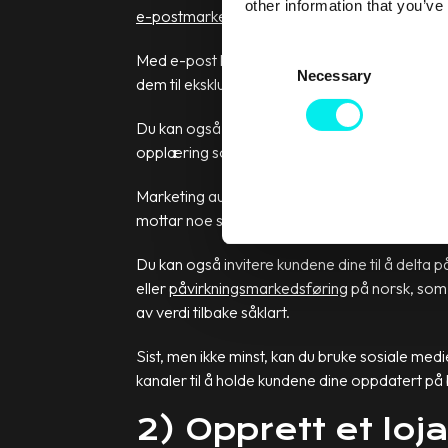
other information that you’ve
e-postmarkedsføring
,
marketing automation
C
Med e-post kan du sende kundene dine tips om h
Necessary
o
dem til eksklusive arrangementer og sende dem
n
s
Du kan også sende dem undersøkelser for å fi
e
opplæring som du kan lage til dem.
n
Marketing automation, på den annen side, er d
t
mottar noe som er verdifullt for dem. Med an
S
e
Du kan også invitere kundene dine til å delta p
l
eller
påvirkningsmarkedsføring
på norsk, som b
e
av verdi tilbake såklart.
c
t
Sist, men ikke minst, kan du bruke sosiale me
i
kanaler til å holde kundene dine oppdatert på 
o
n
2) Opprett et lo