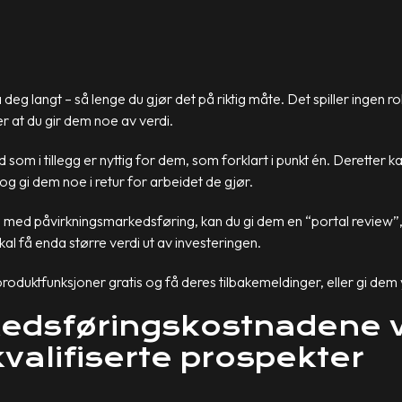
 deg langt – så lenge du gjør det på riktig måte. Det spiller ingen
r at du gir dem noe av verdi.
d som i tillegg er nyttig for dem, som forklart i punkt én. Deretter 
og gi dem noe i retur for arbeidet de gjør.
 med påvirkningsmarkedsføring, kan du gi dem en “portal review”
kal få enda større verdi ut av investeringen.
oduktfunksjoner gratis og få deres tilbakemeldinger, eller gi dem yt
edsføringskostnadene 
kvalifiserte prospekter