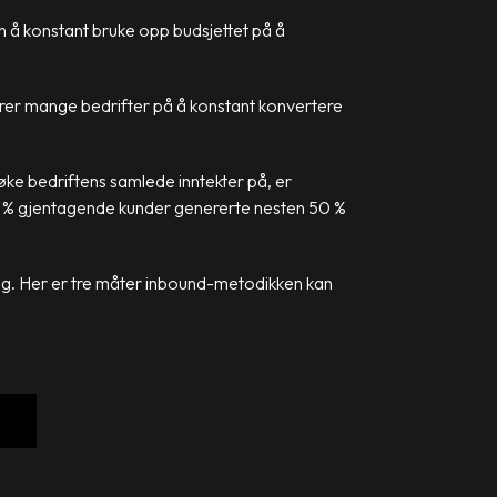
nn å konstant bruke opp budsjettet på å
erer mange bedrifter på å konstant konvertere
øke bedriftens samlede inntekter på, er
0 % gjentagende kunder genererte nesten 50 %
lg
. Her er tre måter inbound-metodikken kan