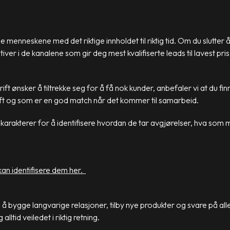
ige menneskene med det riktige innholdet til riktig tid. Om du slutter
er i de kanalene som gir deg mest kvalifiserte leads til lavest pris
ft ønsker å tiltrekke seg for å få nok kunder, anbefaler vi at du f
rift og som er en god match når det kommer til samarbeid.
 karakterer for å identifisere hvordan de tar avgjørelser, hva som
an identifisere dem her.
l å bygge langvarige relasjoner, tilby nye produkter og svare på al
alltid veiledet i riktig retning.