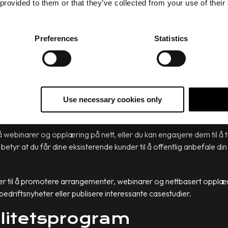
 provided to them or that they’ve collected from your use of their
med
smart innhold
og
sosiale medier.
vordan de kan få mest ut av din tjeneste eller produkt, nye produktt
Preferences
Statistics
 relevant og nyttig innhold.
nne ut hva de er interessert i å motta informasjon om, og spørre
en perfekte måten å følge opp nåværende kunder på ved å tilby eks
Use necessary cookies only
dre ord: Det hjelper deg med å ikke glemme kundene dine.
å webinarer og opplæring på nett, eller du kan engasjere dem til å 
etyr at du får dine eksisterende kunder til å offentlig anbefale di
dier til å promotere arrangementer, webinarer og nettbasert opplæ
bedriftsnyheter eller publisere interessante casestudier.
jalitetsprogram