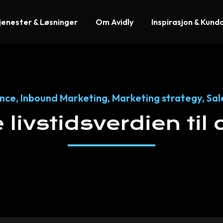
jenester & Løsninger
Om Avidly
Inspirasjon & Kund
ence
,
Inbound Marketing
,
Marketing strategy
,
Sal
e
livstidsverdien
til