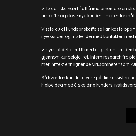
Ville det ikke vært flott å implementere en str
anskaffe og close nye kunder? Her er tre måte
Visste du at kundeanskaffelse kan koste opp ti
nye kunder og mister dermed kontakten med e
Vi syns at dette er litt merkelig, ettersom de
gjennom kundelojalitet. Intern research fra
pla
mer inntekt enn lignende virksomheter som k
Så hvordan kan du ta vare på dine eksisteren
hjelpe deg med å øke dine kunders livstidsverd