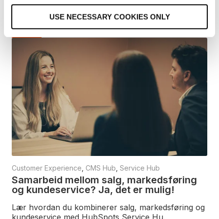
lanserte ChatSpot. Bare en måned sen.
o
USE NECESSARY COOKIES ONLY
n
Les mer
Customer Experience
,
CMS Hub
,
Service Hub
Samarbeid mellom salg, markedsføring
og kundeservice? Ja, det er mulig!
Lær hvordan du kombinerer salg, markedsføring og
kundeservice med HubSpots Service Hu.