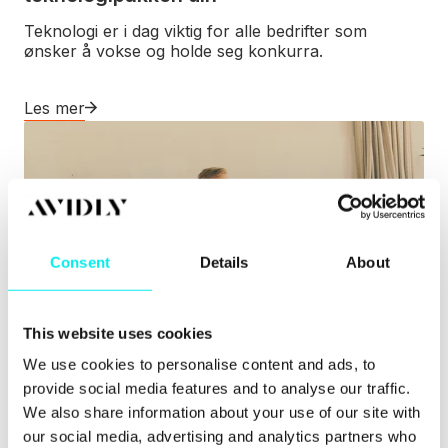
Teknologi er i dag viktig for alle bedrifter som
ønsker å vokse og holde seg konkurra.
Les mer
Consent
Details
About
This website uses cookies
We use cookies to personalise content and ads, to
Integrasjon
provide social media features and to analyse our traffic.
Hva er en teknisk strategi, og hvorfor er
We also share information about your use of our site with
den viktig for virksomheten din?
our social media, advertising and analytics partners who