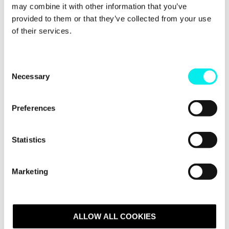
may combine it with other information that you’ve
Hva er en teknisk strategi, og hvordan kan den
provided to them or that they’ve collected from your use
styrke din virksomhet? Les om fordelen.
of their services.
Les mer
C
Necessary
o
n
s
Preferences
e
n
t
Statistics
S
e
Marketing
l
e
HubSpot lanserte ChatSpot AI. Nå får den
c
selskap av GPT-4 - det er stort!
t
ALLOW ALL COOKIES
Den 6. mars 2023 gjorde HubSpot sitt trekk da de
i