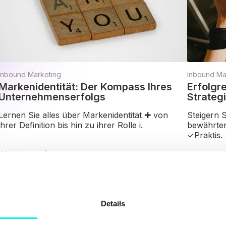
Inbound Marketing
Inbound Ma
Markenidentität: Der Kompass Ihres
Erfolgr
Unternehmenserfolgs
Strateg
Lernen Sie alles über Markenidentität ✚ von
Steigern 
ihrer Definition bis hin zu ihrer Rolle i.
bewährten
✓Praktis.
Weiterlesen
Weiterles
Details