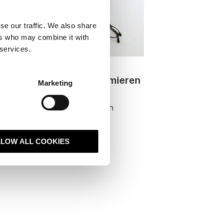
se our traffic. We also share
ers who may combine it with
 services.
rketing
schinenwerbung: Maximieren
Marketing
 Online-Sichtbarkeit!
sender Leitfaden zur effektiven
hinenwerbung. ✚ Tipps zur
g .
LLOW ALL COOKIES
en