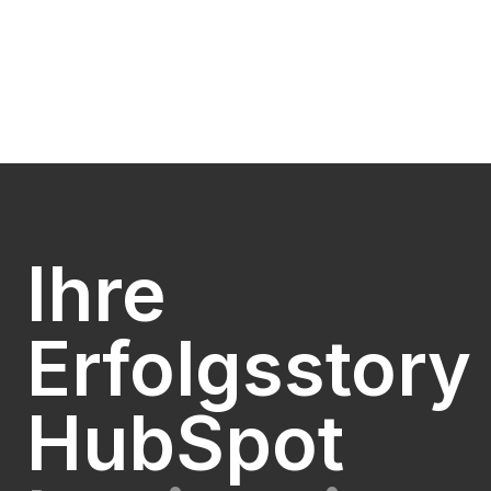
i
o
n
Ihre
Erfolgsstory 
HubSpot