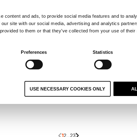
e content and ads, to provide social media features and to analy
 our site with our social media, advertising and analytics partn
 provided to them or that they’ve collected from your use of their
Inbound Marketing
Inbound Ma
Brand Awareness stärken: Strategien
Suchma
Preferences
Statistics
zur Steigerung Ihrer
Sie Ihre
Markenbekanntheit
Ihr umfas
Bewährte Methoden, um Ihre Brand Awareness
Suchmasc
zu steigern. ➨ Praktische Tipps und Strate.
Umsetzun
USE NECESSARY COOKIES ONLY
A
Weiterlesen
Weiterles
1
2
...
23