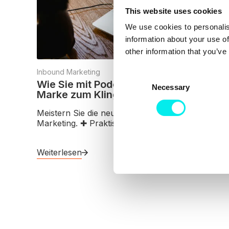
This website uses cookies
We use cookies to personalis
information about your use of
other information that you’ve
Inbound Marketing
C
Wie Sie mit Podcast Marketing Ihre
Necessary
o
Marke zum Klingen bringen
n
s
Meistern Sie die neuesten Trends im Podcast
Marketing. ✚ Praktische Tipps und Strateg.
e
n
t
Weiterlesen
S
e
l
e
c
t